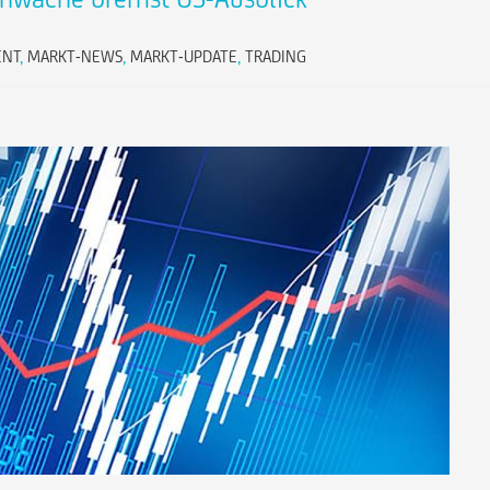
ENT
,
MARKT-NEWS
,
MARKT-UPDATE
,
TRADING