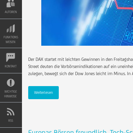
AUTOREN
FUNKTIONS
WEISEN
Der DAX startet mit leichten Gewinnen in den Freitagshan
Street deuten die Vorbörsenindikationen auf ein uneinh
KONTAKT
zulegen, bewegt sich der Dow Jones leicht im Minus. In
WICHTIGE
Weiterlesen
HINWEISE
RSS
Europas Börsen freundlich, Tech-