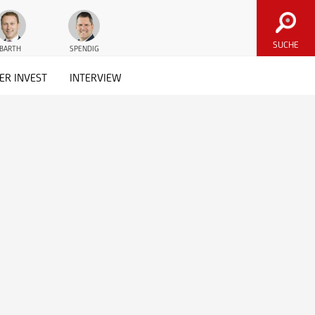
Die letzten Ausgaben des
SUCHE
BARTH
SPENDIG
onemarkets Magazins
ER INVEST
INTERVIEW