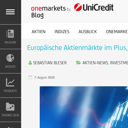
M
AKTIEN
INDIZES
AUSBLICK
ONEMARKE
MAGAZIN
Europäische Aktienmärkte im Plus,
E
SEBASTIAN BLESER
AKTIEN-NEWS
,
INVESTM
N
WEBSITE
7. August 2026
U
PRODUKTE
TRADING DESK