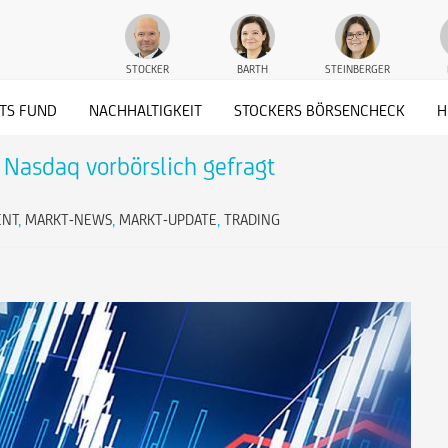
STOCKER
BARTH
STEINBERGER
TS FUND
NACHHALTIGKEIT
STOCKERS BÖRSENCHECK
H
 Nasdaq vorbörslich gefragt
ENT
,
MARKT-NEWS
,
MARKT-UPDATE
,
TRADING