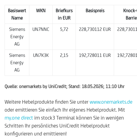
Basiswert
WKN
Briefkurs
Basispreis
Knock-
Name
in EUR
Barrie
Siemens
UN7NNC
5,72
228,730112 EUR
228,7301
Energy
AG
Siemens
UN7K3K
2,15
192,728011 EUR
192,7280
Energy
AG
Quelle: onemarkets by UniCredit; Stand: 18.05.2026; 11:10 Uhr
Weitere Hebelprodukte finden Sie unter
www.onemarkets.de
oder emittieren Sie einfach Ihr eigenes Hebelprodukt. Mit
my.one direct
im stock3 Terminal können Sie in wenigen
Schritten Ihr persönliches UniCredit Hebelprodukt
konfigurieren und emittieren!