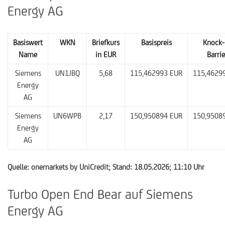
Energy AG
Basiswert
WKN
Briefkurs
Basispreis
Knock-
Name
in EUR
Barrie
Siemens
UN1JBQ
5,68
115,462993 EUR
115,4629
Energy
AG
Siemens
UN6WPB
2,17
150,950894 EUR
150,9508
Energy
AG
Quelle: onemarkets by UniCredit; Stand: 18.05.2026; 11:10 Uhr
Turbo Open End Bear auf Siemens
Energy AG