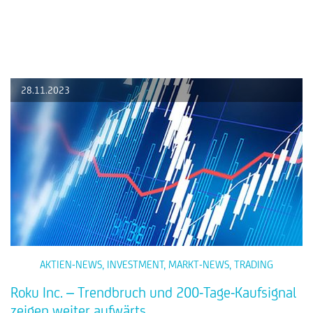
28.11.2023
AKTIEN-NEWS
,
INVESTMENT
,
MARKT-NEWS
,
TRADING
Roku Inc. – Trendbruch und 200-Tage-Kaufsignal
zeigen weiter aufwärts