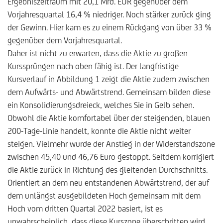
Ergebniszeitraum mit 20,1 Mrd. EUR gegenüber dem
Vorjahresquartal 16,4 % niedriger. Noch stärker zurück ging
der Gewinn. Hier kam es zu einem Rückgang von über 33 %
gegenüber dem Vorjahresquartal.
Daher ist nicht zu erwarten, dass die Aktie zu großen
Kurssprüngen nach oben fähig ist. Der langfristige
Kursverlauf in Abbildung 1 zeigt die Aktie zudem zwischen
dem Aufwärts- und Abwärtstrend. Gemeinsam bilden diese
ein Konsolidierungsdreieck, welches Sie in Gelb sehen.
Obwohl die Aktie komfortabel über der steigenden, blauen
200-Tage-Linie handelt, konnte die Aktie nicht weiter
steigen. Vielmehr wurde der Anstieg in der Widerstandszone
zwischen 45,40 und 46,76 Euro gestoppt. Seitdem korrigiert
die Aktie zurück in Richtung des gleitenden Durchschnitts.
Orientiert an dem neu entstandenen Abwärtstrend, der auf
dem unlängst ausgebildeten Hoch gemeinsam mit dem
Hoch vom dritten Quartal 2022 basiert, ist es
unwahrscheinlich, dass diese Kurszone überschritten wird.