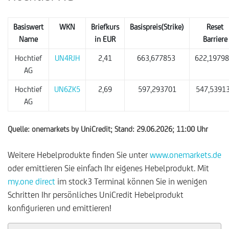
Basiswert
WKN
Briefkurs
Basispreis(Strike)
Reset
Name
in EUR
Barriere
Hochtief
UN4RJH
2,41
663,677853
622,1979
AG
Hochtief
UN6ZK5
2,69
597,293701
547,5391
AG
Quelle: onemarkets by UniCredit; Stand: 29.06.2026; 11:00 Uhr
Weitere Hebelprodukte finden Sie unter
www.onemarkets.de
oder emittieren Sie einfach Ihr eigenes Hebelprodukt. Mit
my.one direct
im stock3 Terminal können Sie in wenigen
Schritten Ihr persönliches UniCredit Hebelprodukt
konfigurieren und emittieren!