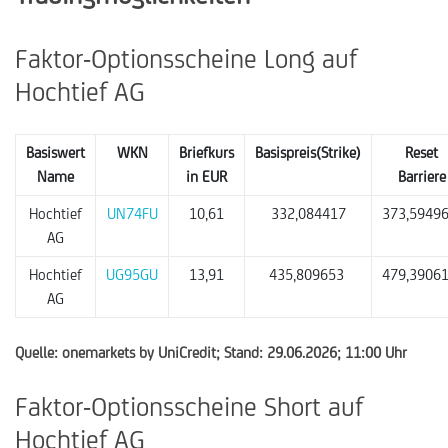
Faktor-Optionsscheine Long auf
Hochtief AG
Basiswert
WKN
Briefkurs
Basispreis(Strike)
Reset
Name
in EUR
Barriere
Hochtief
UN74FU
10,61
332,084417
373,5949
AG
Hochtief
UG95GU
13,91
435,809653
479,3906
AG
Quelle: onemarkets by UniCredit; Stand: 29.06.2026; 11:00 Uhr
Faktor-Optionsscheine Short auf
Hochtief AG