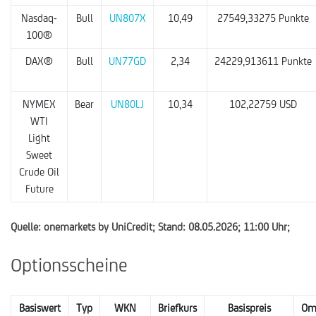
Nasdaq-
Bull
UN807X
10,49
27549,33275 Punkte
100®
DAX®
Bull
UN77GD
2,34
24229,913611 Punkte
NYMEX
Bear
UN80LJ
10,34
102,22759 USD
WTI
Light
Sweet
Crude Oil
Future
Quelle: onemarkets by UniCredit; Stand: 08.05.2026; 11:00 Uhr;
Optionsscheine
Basiswert
Typ
WKN
Briefkurs
Basispreis
Om