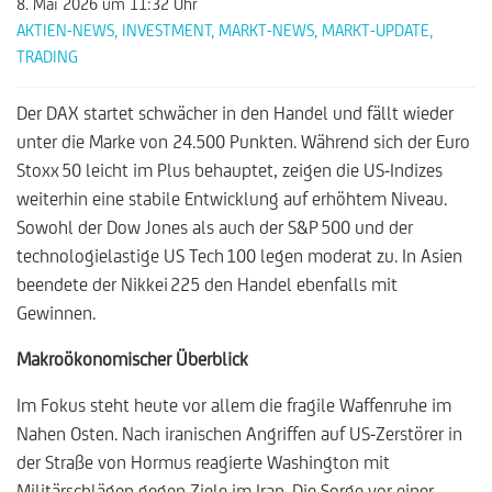
8. Mai 2026
um 11:32 Uhr
AKTIEN-NEWS
,
INVESTMENT
,
MARKT-NEWS
,
MARKT-UPDATE
,
TRADING
Der DAX startet schwächer in den Handel und fällt wieder
unter die Marke von 24.500 Punkten. Während sich der Euro
Stoxx 50 leicht im Plus behauptet, zeigen die US-Indizes
weiterhin eine stabile Entwicklung auf erhöhtem Niveau.
Sowohl der Dow Jones als auch der S&P 500 und der
technologielastige US Tech 100 legen moderat zu. In Asien
beendete der Nikkei 225 den Handel ebenfalls mit
Gewinnen.
Makroökonomischer Überblick
Im Fokus steht heute vor allem die fragile Waffenruhe im
Nahen Osten. Nach iranischen Angriffen auf US-Zerstörer in
der Straße von Hormus reagierte Washington mit
Militärschlägen gegen Ziele im Iran. Die Sorge vor einer