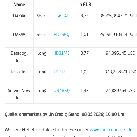
Name
in EUR
DAX®
Short
UG6H4H
8,73
36995,394729 Pun
DAX®
Short
HD6SGQ
1,01
29595,910354 Pun
Datadog,
Long
HD31M8
8,77
94,395145 USD
Inc.
Tesla, Inc.
Long
UG4UHF
1,02
343,237871 USD
ServiceNow
Long
UN48XQ
1,48
74,889764 USD
Inc.
Quelle: onemarkets by UniCredit; Stand: 08.05.2026; 10:00 Uhr;
Weitere Hebelprodukte finden Sie unter
www.onemarkets.de