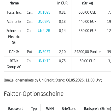
Name
in EUR
(Strike)
Tesla, Inc.
Call
UN1U2S
0,81
600,00 USD
7
Allianz SE
Call
UN09KV
0,18
440,00 EUR
19
Schneider
Call
UN4L2B
0,14
380,00 EUR
12
Electric
SE
DAX®
Put
UN503T
2,10
24200,00 Punkte
39
RENK
Call
UN1XTF
0,75
50,00 EUR
3
Group AG
Quelle: onemarkets by UniCredit; Stand: 08.05.2026; 11:00 Uhr;
Faktor-Optionsscheine
Basiswert
Typ
WKN
Briefkurs
Basispreis (Strike