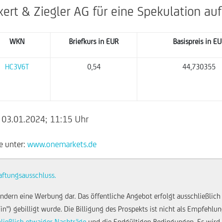
ert & Ziegler AG für eine Spekulation auf
WKN
Briefkurs in
EUR
Basispreis in E
HC3V6T
0,54
44,730355
 03.01.2024; 11:15 Uhr
e unter:
www.onemarkets.de
aftungsausschluss.
ndern eine Werbung dar. Das öffentliche Angebot erfolgt ausschließlich
Fin") gebilligt wurde. Die Billigung des Prospekts ist nicht als Empfehl
hließlich etwaiger Nachträge
und die Endgültigen Bedingungen. Es wird