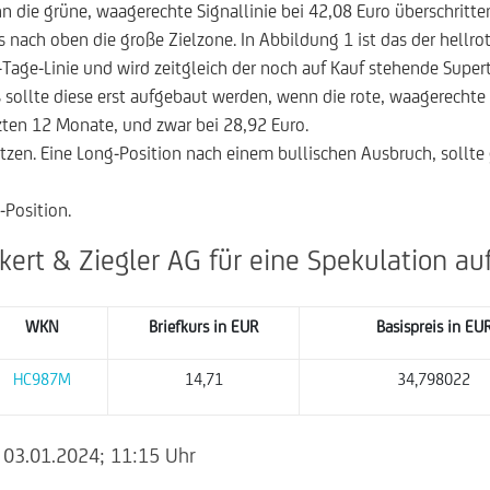
nn die grüne, waagerechte Signallinie bei 42,08 Euro überschritte
s nach oben die große Zielzone. In Abbildung 1 ist das der hellr
-Tage-Linie und wird zeitgleich der noch auf Kauf stehende Super
 sollte diese erst aufgebaut werden, wenn die rote, waagerechte L
tzten 12 Monate, und zwar bei 28,92 Euro.
utzen. Eine Long-Position nach einem bullischen Ausbruch, sollt
-Position.
kert & Ziegler AG für eine Spekulation au
WKN
Briefkurs in
EUR
Basispreis in EU
HC987M
14,71
34,798022
 03.01.2024; 11:15 Uhr