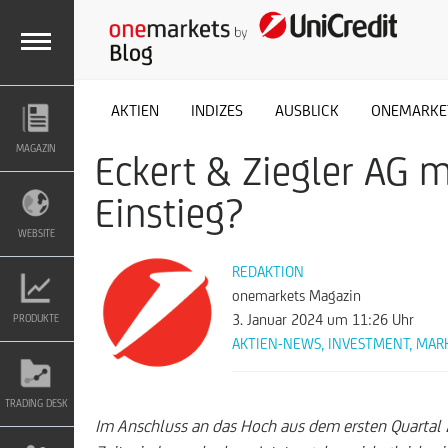
M
AKTIEN
INDIZES
AUSBLICK
ONEMARKE
MAGAZIN
Eckert & Ziegler AG 
E
Einstieg?
N
WEBSITE
REDAKTION
U
onemarkets Magazin
3. Januar 2024
um 11:26 Uhr
PRODUKTE
AKTIEN-NEWS
,
INVESTMENT
,
MAR
TRADING DESK
Im Anschluss an das Hoch aus dem ersten Quartal 