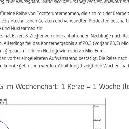
tig zwei Kaufsignale. Wann sich der Einstieg rentiert, erläutert 
 für eine Reihe von Tochterunternehmen, die sich mit der Bearb
edizintechnischen Geräten und verwandten Produkten beschäfti
e und Nuklearmedizin.
s hat Eckert & Ziegler von einer anhaltenden Nachfrage nach Ra
 Allerdings fiel das Konzernergebnis auf 20,3 (Vorjahr 23,3) Mio
an, gepaart mit einem Nettogewinn von 25 Mio. Euro.
en vorher eingeleiteten Aufwärtstrend bestätigt. Die Reise nach 
nd konnte gebrochen werden. Abbildung 1 zeigt den Wochenchart 
G im Wochenchart: 1 Kerze = 1 Woche (lo