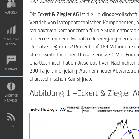
Zeit wieder nach oben. Jetzt ergaben sich gleichzei
AUTOREN
Die
Eckert & Ziegler AG
ist die Holdinggesellschaft
Vertrieb von isotopentechnischen Komponenten, m
radioaktiven Komponenten für die Strahlentherapi
In den ersten neun Monaten des vergangenen Jahre
FUNKTIONS
WEISEN
Umsatz stieg um 12 Prozent auf 184 Millionen Euro.
strebt weiterhin einen Umsatz von 230. Mio. Euro 
Charttechnisch haben diese positiven Nachrichten d
KONTAKT
200-Tage-Linie gelang. Auch ein neuer Abwärtstre
charttechnischen Kaufsignale.
Abbildung 1 –Eckert & Ziegler A
WICHTIGE
HINWEISE
RSS