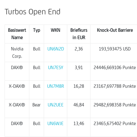
Turbos Open End
Basiswert
Typ
WKN
Briefkurs
Knock-Out Barriere
Name
in EUR
Nvidia
Bull
UN6N2D
2,36
193,593475 USD
Corp.
DAX®
Bull
UN7ESY
3,91
24446,669106 Punkte
X-DAX®
Bull
UN7M8R
16,28
23167,697788 Punkte
X-DAX®
Bear
UN2UEE
46,84
29482,698358 Punkte
DAX®
Bull
UN6WJE
13,46
23465,675402 Punkte