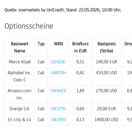
Quelle: onemarkets by UniCredit; Stand: 22.05.2026; 10:00 Uhr;
Optionsscheine
Basiswert
Typ
WKN
Briefkurs
Basispreis
Om
Name
in EUR
(Strike)
Merck KGaA
Call
UG9ZAE
0,51
140,00 EUR
9,
Alphabet Inc.
Call
UN87RH
0,42
410,00 USD
19
Class C
Amazon.com
Call
UN4HZ4
1,89
270,00 USD
6,
Inc.
Orange S.A.
Call
UN3Z9S
0,60
20,00 EUR
9,
Eli Lilly & Co
Call
UN1B93
0,13
1400,00 USD
9,