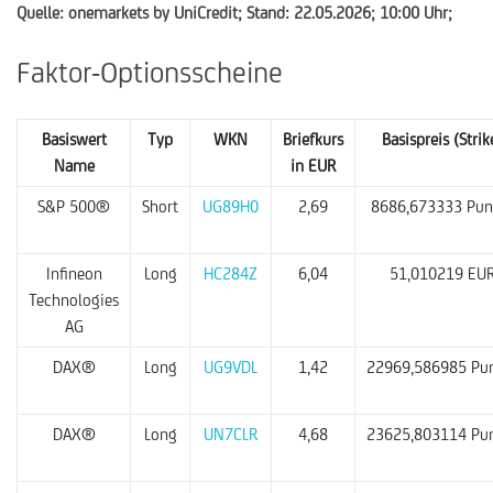
Quelle: onemarkets by UniCredit; Stand: 22.05.2026; 10:00 Uhr;
Faktor-Optionsscheine
Basiswert
Typ
WKN
Briefkurs
Basispreis (Strik
Name
in EUR
S&P 500®
Short
UG89H0
2,69
8686,673333 Pun
Infineon
Long
HC284Z
6,04
51,010219 EU
Technologies
AG
DAX®
Long
UG9VDL
1,42
22969,586985 Pu
DAX®
Long
UN7CLR
4,68
23625,803114 Pu