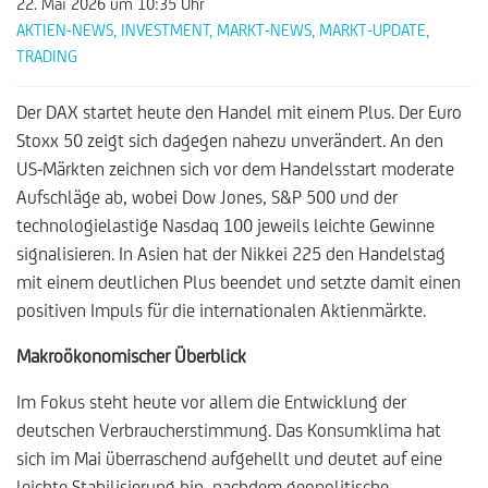
22. Mai 2026
um 10:35 Uhr
AKTIEN-NEWS
,
INVESTMENT
,
MARKT-NEWS
,
MARKT-UPDATE
,
TRADING
Der DAX startet heute den Handel mit einem Plus. Der Euro
Stoxx 50 zeigt sich dagegen nahezu unverändert. An den
US-Märkten zeichnen sich vor dem Handelsstart moderate
Aufschläge ab, wobei Dow Jones, S&P 500 und der
technologielastige Nasdaq 100 jeweils leichte Gewinne
signalisieren. In Asien hat der Nikkei 225 den Handelstag
mit einem deutlichen Plus beendet und setzte damit einen
positiven Impuls für die internationalen Aktienmärkte.
Makroökonomischer Überblick
Im Fokus steht heute vor allem die Entwicklung der
deutschen Verbraucherstimmung. Das Konsumklima hat
sich im Mai überraschend aufgehellt und deutet auf eine
leichte Stabilisierung hin, nachdem geopolitische