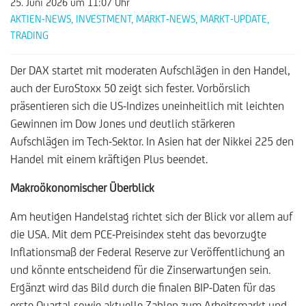
25. Juni 2026
um 11:07 Uhr
AKTIEN-NEWS
,
INVESTMENT
,
MARKT-NEWS
,
MARKT-UPDATE
,
TRADING
Der DAX startet mit moderaten Aufschlägen in den Handel,
auch der EuroStoxx 50 zeigt sich fester. Vorbörslich
präsentieren sich die US-Indizes uneinheitlich mit leichten
Gewinnen im Dow Jones und deutlich stärkeren
Aufschlägen im Tech-Sektor. In Asien hat der Nikkei 225 den
Handel mit einem kräftigen Plus beendet.
Makroökonomischer Überblick
Am heutigen Handelstag richtet sich der Blick vor allem auf
die USA. Mit dem PCE-Preisindex steht das bevorzugte
Inflationsmaß der Federal Reserve zur Veröffentlichung an
und könnte entscheidend für die Zinserwartungen sein.
Ergänzt wird das Bild durch die finalen BIP-Daten für das
erste Quartal sowie aktuelle Zahlen zum Arbeitsmarkt und