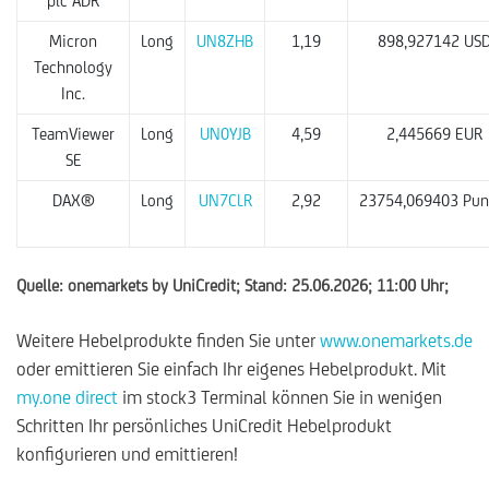
plc ADR
Micron
Long
UN8ZHB
1,19
898,927142 US
Technology
Inc.
TeamViewer
Long
UN0YJB
4,59
2,445669 EUR
SE
DAX®
Long
UN7CLR
2,92
23754,069403 Pun
Quelle: onemarkets by UniCredit; Stand: 25.06.2026; 11:00 Uhr;
Weitere Hebelprodukte finden Sie unter
www.onemarkets.de
oder emittieren Sie einfach Ihr eigenes Hebelprodukt. Mit
my.one direct
im stock3 Terminal können Sie in wenigen
Schritten Ihr persönliches UniCredit Hebelprodukt
konfigurieren und emittieren!