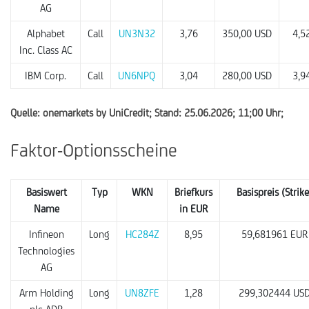
AG
Alphabet
Call
UN3N32
3,76
350,00 USD
4,5
Inc. Class AC
IBM Corp.
Call
UN6NPQ
3,04
280,00 USD
3,9
Quelle: onemarkets by UniCredit; Stand: 25.06.2026; 11;00 Uhr;
Faktor-Optionsscheine
Basiswert
Typ
WKN
Briefkurs
Basispreis (Strike
Name
in EUR
Infineon
Long
HC284Z
8,95
59,681961 EUR
Technologies
AG
Arm Holding
Long
UN8ZFE
1,28
299,302444 US