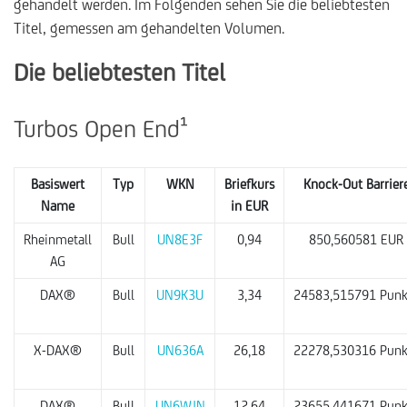
gehandelt werden. Im Folgenden sehen Sie die beliebtesten
Titel, gemessen am gehandelten Volumen.
Die beliebtesten Titel
Turbos Open End
¹
Basiswert
Typ
WKN
Briefkurs
Knock-Out Barrier
Name
in EUR
Rheinmetall
Bull
UN8E3F
0,94
850,560581 EUR
AG
DAX®
Bull
UN9K3U
3,34
24583,515791 Punk
X-DAX®
Bull
UN636A
26,18
22278,530316 Punk
DAX®
Bull
UN6WJN
12,64
23655,441671 Punk