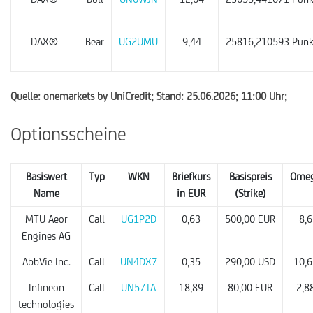
DAX®
Bear
UG2UMU
9,44
25816,210593 Punk
Quelle: onemarkets by UniCredit; Stand: 25.06.2026; 11:00 Uhr;
Optionsscheine
Basiswert
Typ
WKN
Briefkurs
Basispreis
Ome
Name
in EUR
(Strike)
MTU Aeor
Call
UG1P2D
0,63
500,00 EUR
8,6
Engines AG
AbbVie Inc.
Call
UN4DX7
0,35
290,00 USD
10,6
Infineon
Call
UN57TA
18,89
80,00 EUR
2,8
technologies