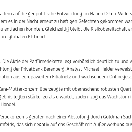
 allem auf die geopolitische Entwicklung im Nahen Osten. Wide
em es in der Nacht erneut zu heftigen Gefechten gekommen war. 
eu entfachen könnten. Gleichzeitig bleibt die Risikobereitschaft
vom globalen KI-Trend.
 Die Aktie der Parfümeriekette legt vorbörslich deutlich zu und 
hlung der Privatbank Berenberg. Analyst Michael Heider verweist
ation aus europaweitem Filialnetz und wachsendem Onlinegeschäf
 Zara-Mutterkonzern überzeugte mit überraschend robusten Quart
ebnis legten stärker zu als erwartet, zudem zog das Wachstum i
 Handel.
Werbekonzerns geraten nach einer Abstufung durch Goldman Sachs
felds, das sich negativ auf das Geschäft mit Außenwerbung au