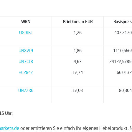
WKN
Briefkurs in EUR
Basispreis
UG9JBL
1,26
407,2170
UN8VL9
1,86
1110,666
UN7CLR
4,63
24122,5785
HC284Z
12,74
66,0132
UN7ZR6
12,03
80,304
:15 Uhr;
rkets.de
oder emittieren Sie einfach Ihr eigenes Hebelprodukt. 