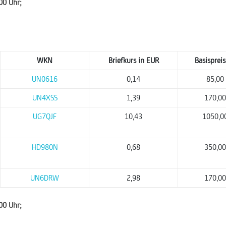
:00 Uhr;
WKN
Briefkurs in EUR
Basispreis
UN0616
0,14
85,00
UN4XSS
1,39
170,00
UG7QJF
10,43
1050,0
HD980N
0,68
350,00
UN6DRW
2,98
170,00
:00 Uhr;