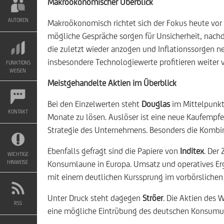
Makroökonomischer Überblick
AUTOREN
Makroökonomisch richtet sich der Fokus heute vor
mögliche Gespräche sorgen für Unsicherheit, nachd
die zuletzt wieder anzogen und Inflationssorgen n
insbesondere Technologiewerte profitieren weiter 
FUNKTIONS
WEISEN
Meistgehandelte Aktien im Überblick
Bei den Einzelwerten steht
Douglas
im Mittelpunkt.
KONTAKT
Monate zu lösen. Auslöser ist eine neue Kaufempfe
Strategie des Unternehmens. Besonders die Kombin
Ebenfalls gefragt sind die Papiere von
Inditex
. Der
WICHTIGE
HINWEISE
Konsumlaune in Europa. Umsatz und operatives Erg
mit einem deutlichen Kurssprung im vorbörslichen
Unter Druck steht dagegen
Ströer
. Die Aktien des 
RSS
eine mögliche Eintrübung des deutschen Konsumum