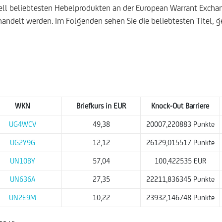
uell beliebtesten Hebelprodukten an der European Warrant Excha
handelt werden. Im Folgenden sehen Sie die beliebtesten Titel
WKN
Briefkurs in EUR
Knock-Out Barriere
UG4WCV
49,38
20007,220883 Punkte
UG2Y9G
12,12
26129,015517 Punkte
UN10BY
57,04
100,422535 EUR
UN636A
27,35
22211,836345 Punkte
UN2E9M
10,22
23932,146748 Punkte