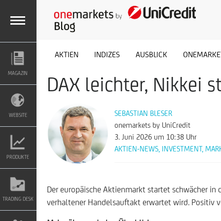
M
AKTIEN
INDIZES
AUSBLICK
ONEMARKE
MAGAZIN
DAX leichter, Nikkei 
E
N
SEBASTIAN BLESER
WEBSITE
onemarkets by UniCredit
3. Juni 2026
um 10:38 Uhr
U
AKTIEN-NEWS
,
INVESTMENT
,
MAR
PRODUKTE
Der europäische Aktienmarkt startet schwächer in 
TRADING DESK
verhaltener Handelsauftakt erwartet wird. Positiv v