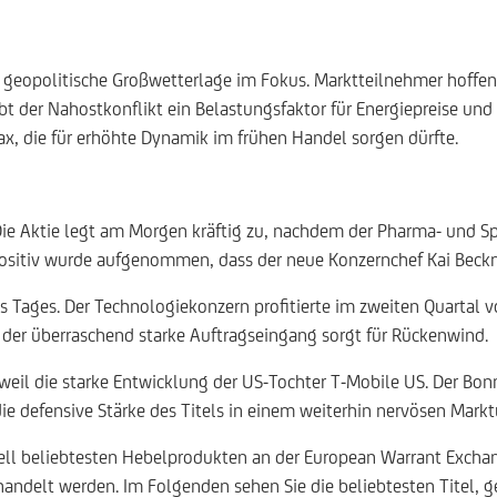
geopolitische Großwetterlage im Fokus. Marktteilnehmer hoffen 
t der Nahostkonflikt ein Belastungsfaktor für Energiepreise und 
x, die für erhöhte Dynamik im frühen Handel sorgen dürfte.
Die Aktie legt am Morgen kräftig zu, nachdem der Pharma- und S
 positiv wurde aufgenommen, dass der neue Konzernchef Kai Bec
s Tages. Der Technologiekonzern profitierte im zweiten Quartal
 der überraschend starke Auftragseingang sorgt für Rückenwind.
weil die starke Entwicklung der US-Tochter T-Mobile US. Der B
ie defensive Stärke des Titels in einem weiterhin nervösen Mark
uell beliebtesten Hebelprodukten an der European Warrant Excha
handelt werden. Im Folgenden sehen Sie die beliebtesten Titel