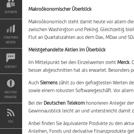
Makroökonomischer Überblick
AUTOREN
Makroökonomisch steht damit heute vor allem die 
zwischen Washington und Peking. Gleichzeitig bleib
Flut an Quartalszahlen aus dem Dax, MDax und SDa
FUNKTIONS
WEISEN
Meistgehandelte Aktien im Überblick
Im Mittelpunkt bei den Einzelwerten steht
Merck
. 
KONTAKT
besser abgeschnitten hat als erwartet. Besonders
Auch
Siemens
zählt zu den gefragtesten Werten de
sowie einem robusten Softwaregeschäft. Vor allem
WICHTIGE
HINWEISE
Bei der
Deutschen Telekom
honorieren Anleger der
Gewinnausblick leicht an und unterstreicht damit d
RSS
Anbei finden Sie äquivalente Produkte zu den akt
Anleihen, Fonds und derivative Finanzprodukte ge