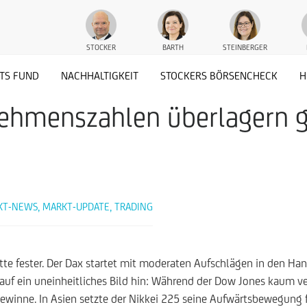
STOCKER
BARTH
STEINBERGER
TS FUND
NACHHALTIGKEIT
STOCKERS BÖRSENCHECK
H
ehmenszahlen überlagern g
KT-NEWS
,
MARKT-UPDATE
,
TRADING
te fester. Der Dax startet mit moderaten Aufschlägen in den Ha
auf ein uneinheitliches Bild hin: Während der Dow Jones kaum ve
inne. In Asien setzte der Nikkei 225 seine Aufwärtsbewegung fo