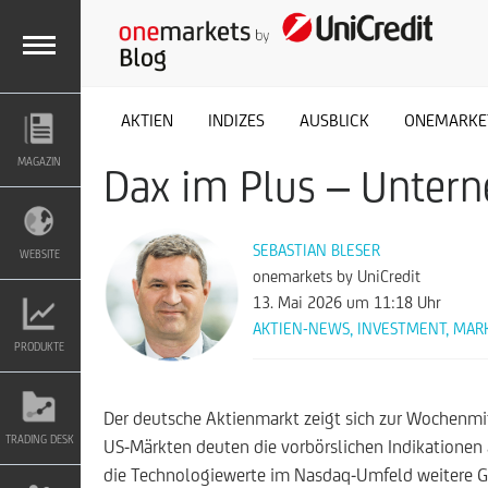
M
AKTIEN
INDIZES
AUSBLICK
ONEMARKE
MAGAZIN
Dax im Plus – Untern
E
N
SEBASTIAN BLESER
WEBSITE
onemarkets by UniCredit
13. Mai 2026
um 11:18 Uhr
U
AKTIEN-NEWS
,
INVESTMENT
,
MAR
PRODUKTE
Der deutsche Aktienmarkt zeigt sich zur Wochenmit
TRADING DESK
US-Märkten deuten die vorbörslichen Indikationen 
die Technologiewerte im Nasdaq-Umfeld weitere Gew