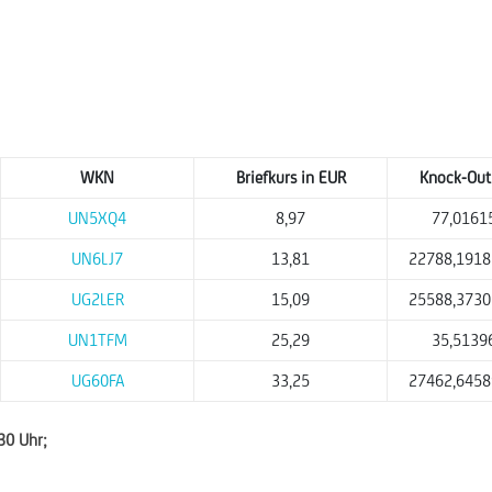
WKN
Briefkurs in EUR
Knock-Out 
UN5XQ4
8,97
77,0161
UN6LJ7
13,81
22788,1918
UG2LER
15,09
25588,3730
UN1TFM
25,29
35,5139
UG60FA
33,25
27462,6458
:30 Uhr;