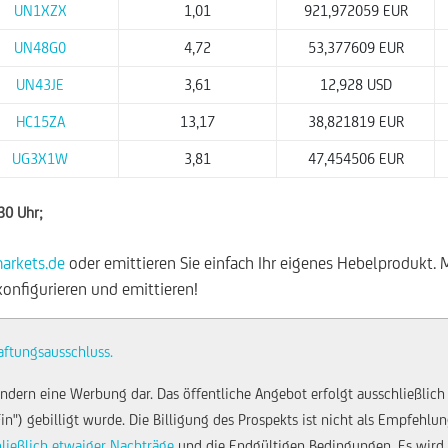
UN1XZX
1,01
921,972059 EUR
UN48G0
4,72
53,377609 EUR
UN43JE
3,61
12,928 USD
HC15ZA
13,17
38,821819 EUR
UG3X1W
3,81
47,454506 EUR
:30 Uhr;
rkets.de
oder emittieren Sie einfach Ihr eigenes Hebelprodukt. 
konfigurieren und emittieren!
aftungsausschluss.
ndern eine Werbung dar. Das öffentliche Angebot erfolgt ausschließlich
Fin") gebilligt wurde. Die Billigung des Prospekts ist nicht als Empfehl
hließlich etwaiger Nachträge
und die Endgültigen Bedingungen. Es wird