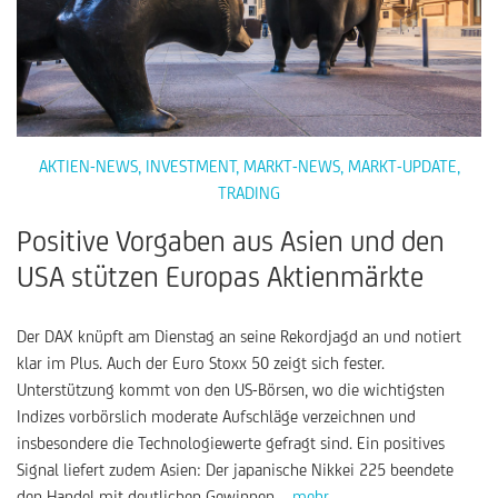
AKTIEN-NEWS
,
INVESTMENT
,
MARKT-NEWS
,
MARKT-UPDATE
,
TRADING
Positive Vorgaben aus Asien und den
USA stützen Europas Aktienmärkte
Der DAX knüpft am Dienstag an seine Rekordjagd an und notiert
klar im Plus. Auch der Euro Stoxx 50 zeigt sich fester.
Unterstützung kommt von den US-Börsen, wo die wichtigsten
Indizes vorbörslich moderate Aufschläge verzeichnen und
insbesondere die Technologiewerte gefragt sind. Ein positives
Signal liefert zudem Asien: Der japanische Nikkei 225 beendete
den Handel mit deutlichen Gewinnen.
... mehr