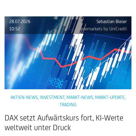
28.07.2026
Sebastian Bleser
10:52
onemarkets by UniCredit
AKTIEN-NEWS
,
INVESTMENT
,
MARKT-NEWS
,
MARKT-UPDATE
,
TRADING
DAX setzt Aufwärtskurs fort, KI-Werte
weltweit unter Druck