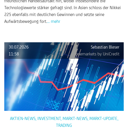
freundlichen Handelsauftakt hin, wobei insbesondere die
Technologiewerte stärker gefragt sind. In Asien schloss der Nikkei
225 ebenfalls mit deutlichen Gewinnen und setzte seine
Aufwärtsbewegung fort.
... mehr
30.07.2026
Sebastian Bleser
11:58
onemarkets by UniCredit
AKTIEN-NEWS
,
INVESTMENT
,
MARKT-NEWS
,
MARKT-UPDATE
,
TRADING