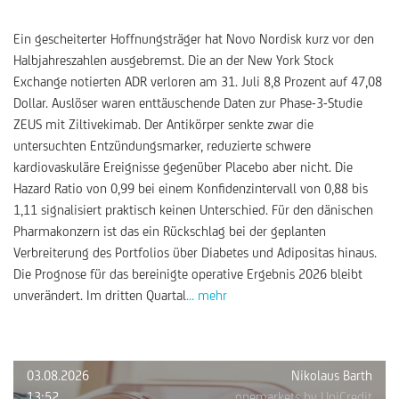
Ein gescheiterter Hoffnungsträger hat Novo Nordisk kurz vor den
Halbjahreszahlen ausgebremst. Die an der New York Stock
Exchange notierten ADR verloren am 31. Juli 8,8 Prozent auf 47,08
Dollar. Auslöser waren enttäuschende Daten zur Phase-3-Studie
ZEUS mit Ziltivekimab. Der Antikörper senkte zwar die
untersuchten Entzündungsmarker, reduzierte schwere
kardiovaskuläre Ereignisse gegenüber Placebo aber nicht. Die
Hazard Ratio von 0,99 bei einem Konfidenzintervall von 0,88 bis
1,11 signalisiert praktisch keinen Unterschied. Für den dänischen
Pharmakonzern ist das ein Rückschlag bei der geplanten
Verbreiterung des Portfolios über Diabetes und Adipositas hinaus.
Die Prognose für das bereinigte operative Ergebnis 2026 bleibt
unverändert. Im dritten Quartal
... mehr
03.08.2026
Nikolaus Barth
13:52
onemarkets by UniCredit