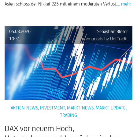
Asien schloss der Nikkei 225 mit einem moderaten Verlust.
... mehr
05.08.2026
Sebastian Bleser
10:31
onemarkets by UniCredit
AKTIEN-NEWS
,
INVESTMENT
,
MARKT-NEWS
,
MARKT-UPDATE
,
TRADING
DAX vor neuem Hoch,