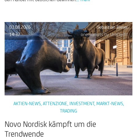
03.08.2026
Sebastian Bleser
14:37
onemarkets by UniCredit
AKTIEN-NEWS
,
ATTENZIONE
,
INVESTMENT
,
MARKT-NEWS
,
TRADING
Novo Nordisk kämpft um die
Trendwende