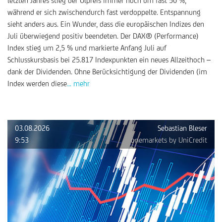
letzten Jahres stieg der Ölpreis immer noch um fast 50 %,
während er sich zwischendurch fast verdoppelte. Entspannung
sieht anders aus. Ein Wunder, dass die europäischen Indizes den
Juli überwiegend positiv beendeten. Der DAX® (Performance)
Index stieg um 2,5 % und markierte Anfang Juli auf
Schlusskursbasis bei 25.817 Indexpunkten ein neues Allzeithoch –
dank der Dividenden. Ohne Berücksichtigung der Dividenden (im
Index werden diese
... mehr
03.08.2026
Sebastian Bleser
9:53
onemarkets by UniCredit