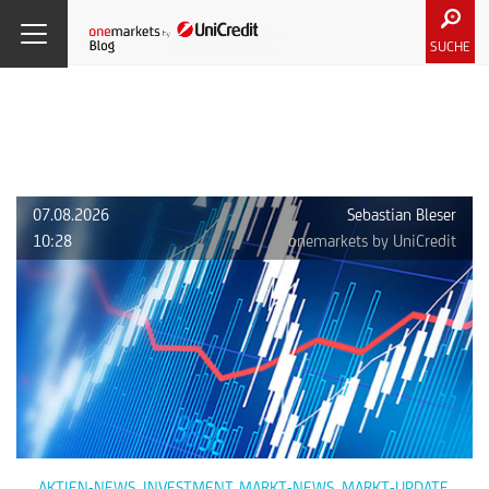
SUCHE
07.08.2026
Sebastian Bleser
10:28
onemarkets by UniCredit
AKTIEN-NEWS
,
INVESTMENT
,
MARKT-NEWS
,
MARKT-UPDATE
,