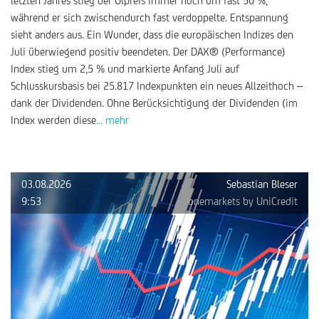
letzten Jahres stieg der Ölpreis immer noch um fast 50 %,
während er sich zwischendurch fast verdoppelte. Entspannung
sieht anders aus. Ein Wunder, dass die europäischen Indizes den
Juli überwiegend positiv beendeten. Der DAX® (Performance)
Index stieg um 2,5 % und markierte Anfang Juli auf
Schlusskursbasis bei 25.817 Indexpunkten ein neues Allzeithoch –
dank der Dividenden. Ohne Berücksichtigung der Dividenden (im
Index werden diese
... mehr
03.08.2026
Sebastian Bleser
9:53
onemarkets by UniCredit