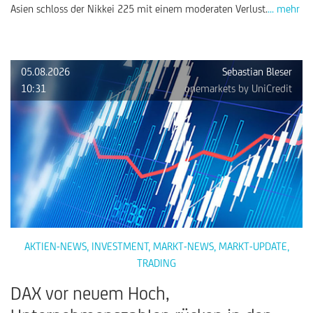
Asien schloss der Nikkei 225 mit einem moderaten Verlust.
... mehr
05.08.2026
Sebastian Bleser
10:31
onemarkets by UniCredit
AKTIEN-NEWS
,
INVESTMENT
,
MARKT-NEWS
,
MARKT-UPDATE
,
TRADING
DAX vor neuem Hoch,