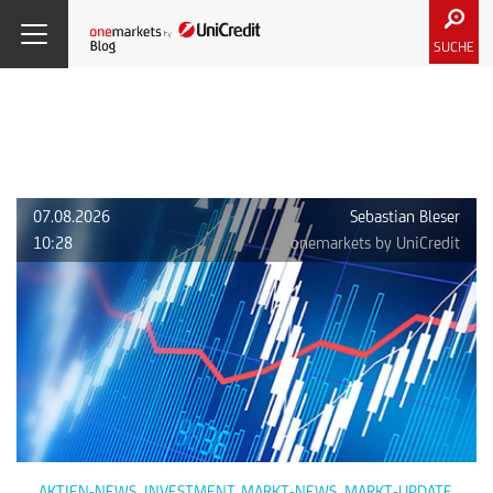
SUCHE
07.08.2026
Sebastian Bleser
10:28
onemarkets by UniCredit
AKTIEN-NEWS
,
INVESTMENT
,
MARKT-NEWS
,
MARKT-UPDATE
,