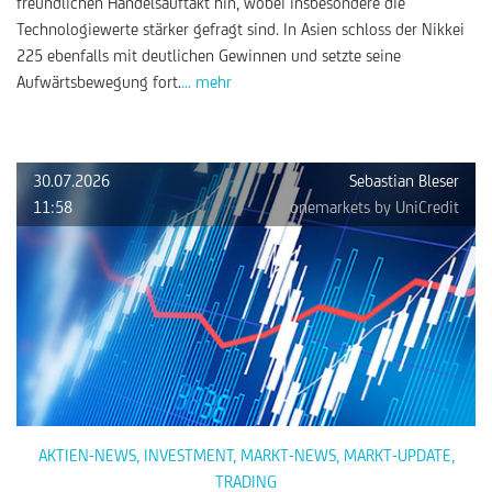
freundlichen Handelsauftakt hin, wobei insbesondere die
Technologiewerte stärker gefragt sind. In Asien schloss der Nikkei
225 ebenfalls mit deutlichen Gewinnen und setzte seine
Aufwärtsbewegung fort.
... mehr
30.07.2026
Sebastian Bleser
11:58
onemarkets by UniCredit
AKTIEN-NEWS
,
INVESTMENT
,
MARKT-NEWS
,
MARKT-UPDATE
,
TRADING