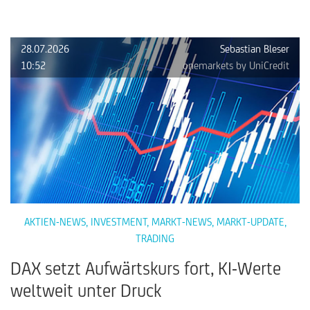
28.07.2026
Sebastian Bleser
10:52
onemarkets by UniCredit
AKTIEN-NEWS
,
INVESTMENT
,
MARKT-NEWS
,
MARKT-UPDATE
,
TRADING
DAX setzt Aufwärtskurs fort, KI-Werte
weltweit unter Druck