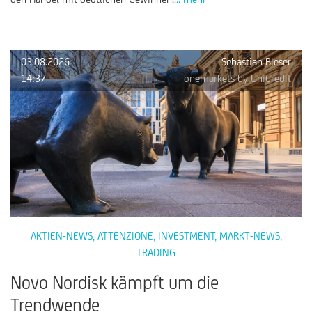
03.08.2026
Sebastian Bleser
14:37
onemarkets by UniCredit
AKTIEN-NEWS
,
ATTENZIONE
,
INVESTMENT
,
MARKT-NEWS
,
TRADING
Novo Nordisk kämpft um die
Trendwende