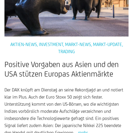
AKTIEN-NEWS
,
INVESTMENT
,
MARKT-NEWS
,
MARKT-UPDATE
,
TRADING
Positive Vorgaben aus Asien und den
USA stützen Europas Aktienmärkte
Der DAX knüpft am Dienstag an seine Rekordjagd an und notiert
klar im Plus. Auch der Euro Stoxx 50 zeigt sich fester.
Unterstützung kommt von den US-Börsen, wo die wichtigsten
Indizes vorbörslich moderate Aufschläge verzeichnen und
insbesondere die Technologiewerte gefragt sind. Ein positives
Signal liefert zudem Asien: Der japanische Nikkei 225 beendete
den Handel mit deutlichen Gewinnen.
... mehr