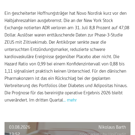
Ein gescheiterter Hoffnungsträger hat Novo Nordisk kurz vor den
Halbjahreszahlen ausgebremst. Die an der New York Stock
Exchange notierten ADR verloren am 31. Juli 8,8 Prozent auf 47,08
Dollar. Auslöser waren enttäuschende Daten zur Phase-3-Studie
ZEUS mit Ziltivekimab. Der Antikörper senkte zwar die
untersuchten Entzündungsmarker, reduzierte schwere
kardiovaskuläre Ereignisse gegenüber Placebo aber nicht. Die
Hazard Ratio von 0,99 bei einem Konfidenzintervall von 0,88 bis
1,11 signalisiert praktisch keinen Unterschied. Für den dänischen
Pharmakonzern ist das ein Rückschlag bei der geplanten
Verbreiterung des Portfolios über Diabetes und Adipositas hinaus.
Die Prognose für das bereinigte operative Ergebnis 2026 bleibt
unverändert. Im dritten Quartal
... mehr
03.08.2026
Nikolaus Barth
13:52
onemarkets by UniCredit