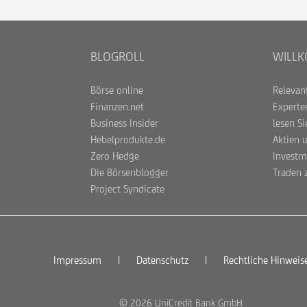
BLOGROLL
WILLK
Börse online
Relevan
Finanzen.net
Experte
Business Insider
lesen Si
Hebelprodukte.de
Aktien 
Zero Hedge
Investm
Die Börsenblogger
Traden 
Project Syndicate
Impressum
|
Datenschutz
|
Rechtliche Hinweis
© 2026 UniCredit Bank GmbH